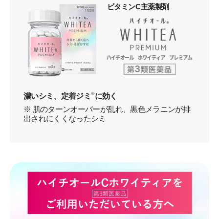
ビタミンC主薬製剤
濃いシミ、定着ジミ
※
に効く
※ 肌のターンオーバーが乱れ、黒色メラニンが排
出されにくくなったシミ