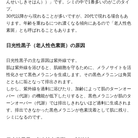
んせいしきそはん））」です。シミの中で1番多いのがこのタイ
プ。
30代以降から現れることが多いですが、20代で現れる場合もあ
ります。年齢を重ねるにつれ濃くなる傾向にあるので「老人性色
素斑」とも呼ばれることもあります。
日光性黒子（老人性色素斑）の原因
日光性黒子の主な原因は紫外線です。
肌は紫外線を浴びると、肌細胞を守るために、メラノサイトを活
性化させて黒色メラニンを生成します。その黒色メラニンは角質
とともに垢となって排出されます。
しかし、紫外線を過剰に浴びたり、加齢によって肌のターンオー
バー（代謝）の機能が低下したりすると、黒色メラニンが肌のタ
ーンオーバー（代謝）では排出しきれないほど過剰に生成されま
す。排出できなかった黒色メラニンが色素沈着として肌に残り、
シミになるのです。