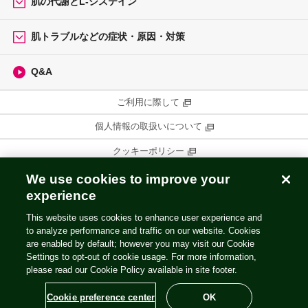
肌の代謝とL-システイン
肌トラブルなどの症状・原因・対策
Q&A
ご利用に際して
個人情報の取扱いについて
クッキーポリシー
コミュニティ・ガイドライン
We use cookies to improve your
experience
ウェブプライバシーポリシー
This website uses cookies to enhance user experience and
お問い合わせ
to analyze performance and traffic on our website. Cookies
are enabled by default; however you may visit our Cookie
Settings to opt-out of cookie usage. For more information,
please read our Cookie Policy available in site footer.
Cookie preference center
OK
Copyright © 2026 SSP CO., LTD. All rights reserved