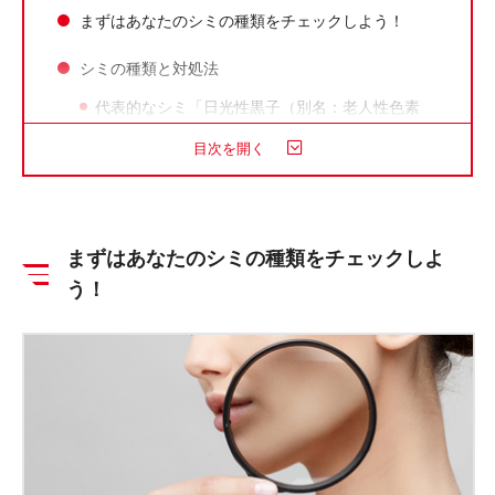
まずはあなたのシミの種類をチェックしよう！
シミの種類と対処法
代表的なシミ「日光性黒子（別名：老人性色素
斑）」
目次を開く
炎症が起きた後にできるシミ「炎症後色素沈着」
ホルモンバランスの変化でできるシミ「肝斑（か
んぱん）」
まずはあなたのシミの種類をチェックしよ
主に遺伝的にできるシミ「そばかす（別名：雀卵
斑）」
う！
まとめ