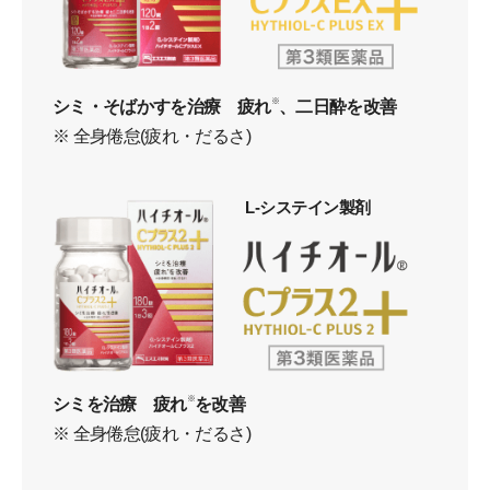
シミ・そばかすを治療 疲れ
※
、二日酔を改善
※ 全身倦怠(疲れ・だるさ)
L-システイン製剤
シミを治療 疲れ
※
を改善
※ 全身倦怠(疲れ・だるさ)