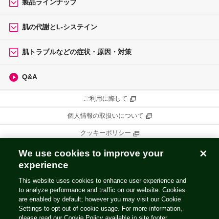
製品ラインナップ
肌の代謝とL-システイン
肌トラブルなどの症状・原因・対策
Q&A
ご利用に際して
個人情報の取扱いについて
クッキーポリシー
コミュニティ・ガイドライン
We use cookies to improve your
experience
ウェブプライバシーポリシー
This website uses cookies to enhance user experience and
お問い合わせ
to analyze performance and traffic on our website. Cookies
are enabled by default; however you may visit our Cookie
Settings to opt-out of cookie usage. For more information,
please read our Cookie Policy available in site footer.