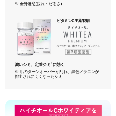
※ 全身倦怠(疲れ・だるさ)
ビタミンC主薬製剤
濃いシミ、定着ジミ
※
に効く
※ 肌のターンオーバーが乱れ、黒色メラニンが
排出されにくくなったシミ