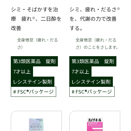
シミ・そばかすを治
シミ、疲れ・だるさ
※
療 疲れ
、二日酔を
を、代謝の力で改善
※
改善
する。
全身倦怠（疲れ・だる
全身倦怠（疲れ・だる
さ）
さ）のことをさします。
第3類医薬品
錠剤
第3類医薬品
錠剤
7才以上
7才以上
L-システイン製剤
L-システイン製剤
FSC®︎パッケージ
FSC®︎パッケージ