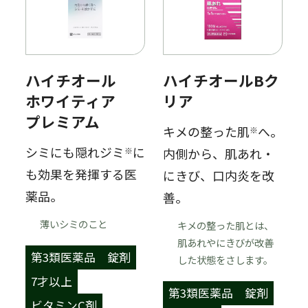
ハイチオール
ハイチオールBク
ホワイティア
リア
プレミアム
キメの整った肌
へ。
※
シミにも隠れジミ
に
※
内側から、肌あれ・
も効果を発揮する医
にきび、口内炎を改
薬品。
善。
薄いシミのこと
キメの整った肌とは、
肌あれやにきびが改善
第3類医薬品
錠剤
した状態をさします。
7才以上
第3類医薬品
錠剤
ビタミンC剤