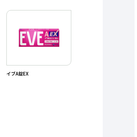
イブA錠EX