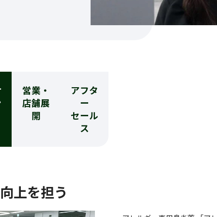
ケ
営業・
アフタ
ン
店舗展
ー
開
セール
ス
向上を担う