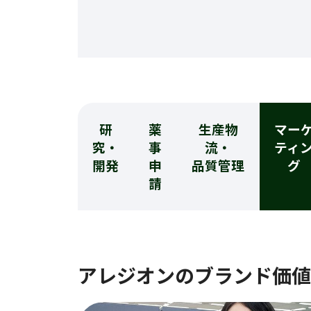
研
薬
生産物
マー
究・
事
流・
ティ
開発
申
品質管理
グ
請
アレジオンのブランド価値