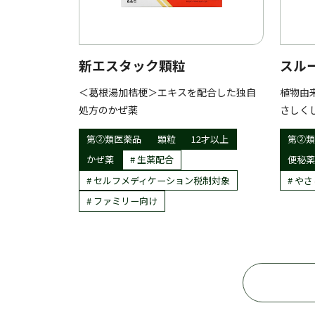
新エスタック顆粒
スル
＜葛根湯加桔梗＞エキスを配合した独自
植物由
処方のかぜ薬
さしく
第②類医薬品
顆粒
12才以上
第②類
かぜ薬
生薬配合
便秘薬
セルフメディケーション税制対象
やさ
ファミリー向け