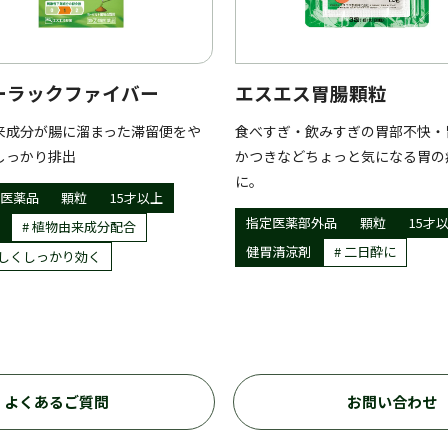
ーラックファイバー
エスエス胃腸顆粒
来成分が腸に溜まった滞留便をや
食べすぎ・飲みすぎの胃部不快・
しっかり排出
かつきなどちょっと気になる胃の
に。
医薬品
顆粒
15才以上
指定医薬部外品
顆粒
15才
植物由来成分配合
健胃清涼剤
二日酔に
しくしっかり効く
よくあるご質問
お問い合わせ