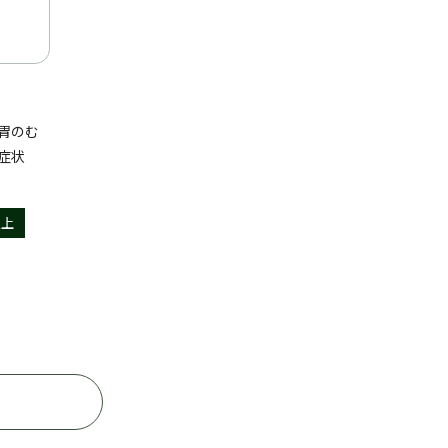
胃のむ
症状
以上