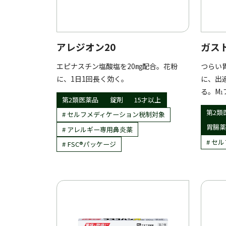
アレジオン20
ガス
エピナスチン塩酸塩を20㎎配合。花粉
つらい
に、1日1回長く効く。
に、出
る。M
1
第2類医薬品
錠剤
15才以上
第2類
セルフメディケーション税制対象
胃腸薬
アレルギー専用鼻炎薬
セル
FSC®︎パッケージ