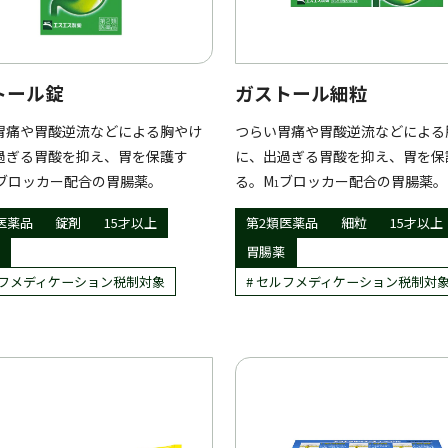
トール錠
ガストール細粒
胃痛や胃酸逆流などによる胸やけ
つらい胃痛や胃酸逆流などによる
過ぎる胃酸を抑え、胃を保護す
に、出過ぎる胃酸を抑え、胃を保
ブロッカー配合の胃腸薬。
る。M
ブロッカー配合の胃腸薬。
1
医薬品
錠剤
15才以上
第2類医薬品
細粒
15才以上
胃腸薬
フメディケーション税制対象
セルフメディケーション税制対