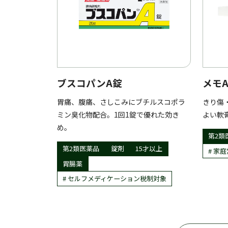
ブスコパンA錠
メモ
胃痛、腹痛、さしこみにブチルスコポラ
きり傷
ミン臭化物配合。1回1錠で優れた効き
よい軟
め。
第2類
第2類医薬品
錠剤
15才以上
家庭
胃腸薬
セルフメディケーション税制対象