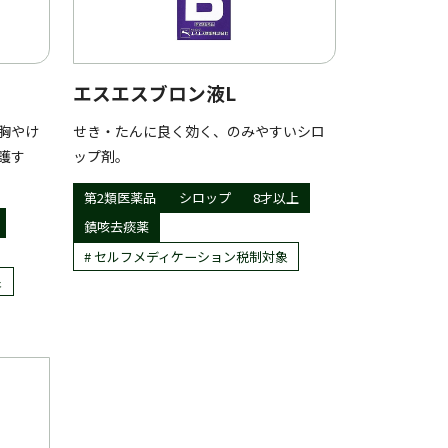
エスエスブロン液L
胸やけ
せき・たんに良く効く、のみやすいシロ
護す
ップ剤。
第2類医薬品
シロップ
8才以上
鎮咳去痰薬
セルフメディケーション税制対象
象