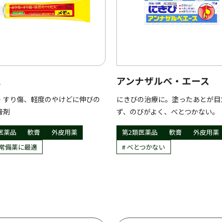
A
アンナザルベ・エース
・すり傷、軽度のやけどに伸びの
にきびの治療に。塗ったあとが目
膏剤
ず、のびがよく、べとつかない。
医薬品
軟膏
外皮用薬
第2類医薬品
軟膏
外皮用薬
常備薬に最適
べとつかない