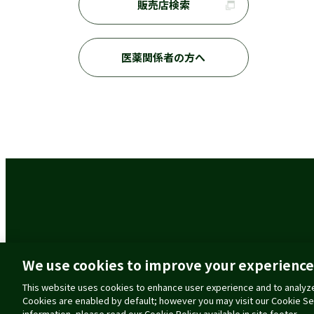
販売店検索
医薬関係者の方へ
ご利用に際して
個人情報の取扱いに
We use cookies to improve your experience
This website uses cookies to enhance user experience and to analyze
Cookies are enabled by default; however you may visit our Cookie Se
information, please read our Cookie Policy available in site footer.