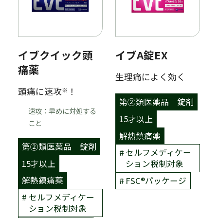
イブクイック頭
イブA錠EX
痛薬
生理痛によく効く
頭痛に速攻
！
※
第②類医薬品
錠剤
速攻：早めに対処する
15才以上
こと
解熱鎮痛薬
第②類医薬品
錠剤
セルフメディケー
15才以上
ション税制対象
解熱鎮痛薬
FSC®︎パッケージ
セルフメディケー
ション税制対象