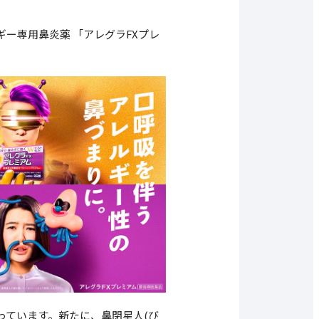
ー専用鼻炎薬 「アレグラFXプレ
っています。新たに、鼻閉星人(び