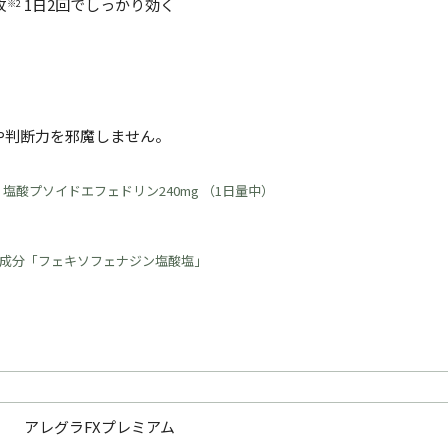
攻
1日2回でしっかり効く
※2
や判断力を邪魔しません。
塩酸プソイドエフェドリン240mg （1日量中）
成分「フェキソフェナジン塩酸塩」
アレグラFXプレミアム