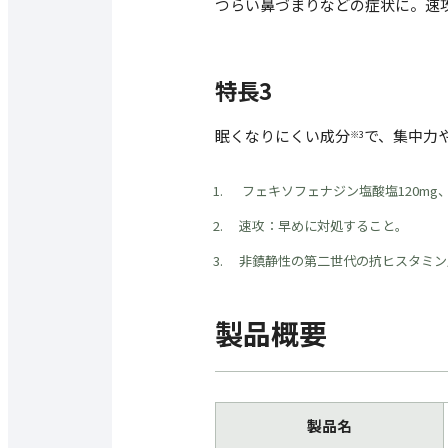
つらい鼻づまりなどの症状に。速
特長3
眠くなりにくい成分
で、集中力
※3
フェキソフェナジン塩酸塩120mg、
速攻：早めに対処すること。
非鎮静性の第二世代の抗ヒスタミン
製品概要
製品名