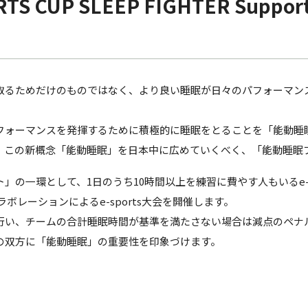
S CUP SLEEP FIGHTER Suppo
取るためだけのものではなく、より良い睡眠が日々のパフォーマン
フォーマンスを発揮するために積極的に睡眠をとることを「能動睡
、この新概念「能動睡眠」を日本中に広めていくべく、「能動睡眠
」の一環として、1日のうち10時間以上を練習に費やす人もいるe-s
のコラボレーションによるe-sports大会を開催します。
行い、チームの合計睡眠時間が基準を満たさない場合は減点のペナ
の双方に「能動睡眠」の重要性を印象づけます。