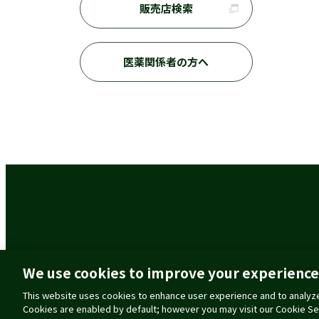
販売店検索
医薬関係者の方へ
ご利用に際して
個人情報の取扱いに
We use cookies to improve your experience
This website uses cookies to enhance user experience and to analyze
Cookies are enabled by default; however you may visit our Cookie Se