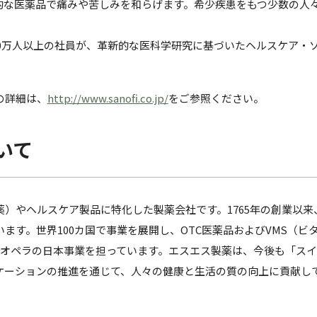
的な医薬品で痛みや苦しみを和らげます。希少疾患をもつ少数の人
。
10万人以上の社員が、革新的な医科学研究に基づいたヘルスケア・
の詳細は、
http://www.sanofi.co.jp/
をご参照ください。
いて
薬）やヘルスケア製品に特化した製薬会社です。1765年の創業以来
ます。世界100カ国で事業を展開し、OTC医薬品およびVMS（ビ
つオペラの日本事業を担っています。エスエス製薬は、今後も「スイ
ケーションの推進を通じて、人々の健康と生活の質の向上に貢献し