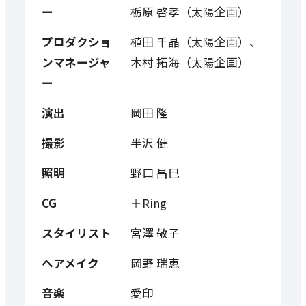
ー
栃原 啓孝（太陽企画）
プロダクショ
植田 千晶（太陽企画）、
ンマネージャ
木村 拓海（太陽企画）
ー
演出
岡田 隆
撮影
半沢 健
照明
野口 昌巳
CG
＋Ring
スタイリスト
宮澤 敬子
ヘアメイク
岡野 瑞恵
音楽
愛印