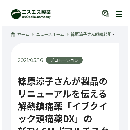
メインコンテンツへ
ナビ
ホーム
ニュースルーム
篠原涼子さん継続起用、解熱鎮痛薬「イブクイック頭痛薬DX」の新TV-CM『マルチスクリーン』篇 2021年3月15日(月)全国でオンエア開始
プロモーション
2021/03/16
篠原涼子さんが製品の
リニューアルを伝える
解熱鎮痛薬「イブクイ
ック頭痛薬DX」の