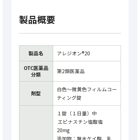
製品概要
製品名
アレジオン®20
OTC医薬品
第2類医薬品
分類
白色～微黄色フィルムコー
剤型
ティング錠
１錠（１日量）中
エピナスチン塩酸塩
20mg
添加物：無水ケイ酸、乳