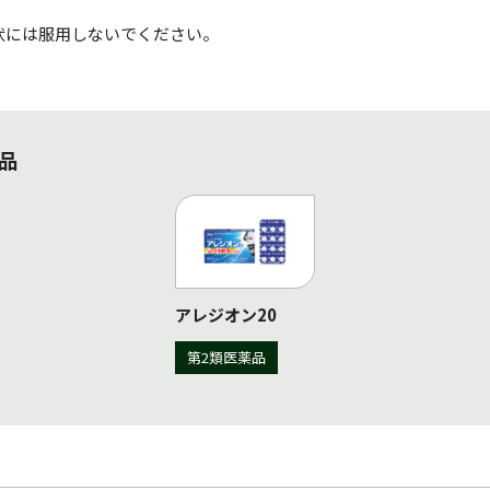
状には服用しないでください。
品
アレジオン20
第2類医薬品