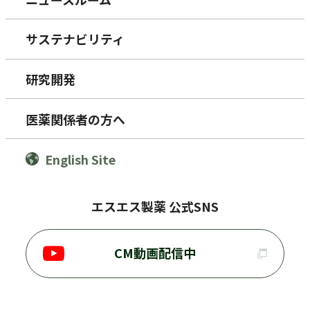
サステナビリティ
研究開発
医薬関係者の方へ
English Site
エスエス製薬 公式SNS
CM動画配信中