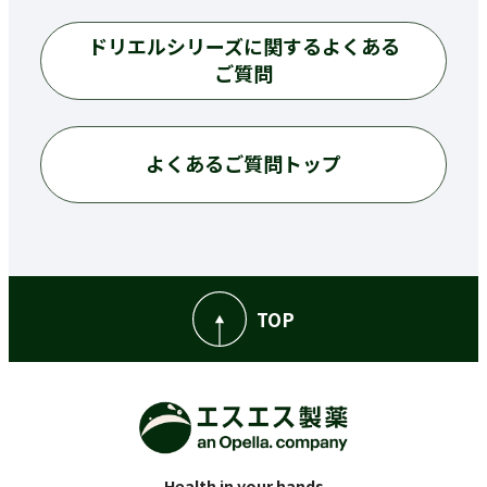
ドリエルシリーズに関するよくある
ご質問
よくあるご質問トップ
TOP
Health in your hands