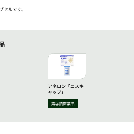
カプセルです。
品
アネロン「ニスキ
ャップ」
第②類医薬品