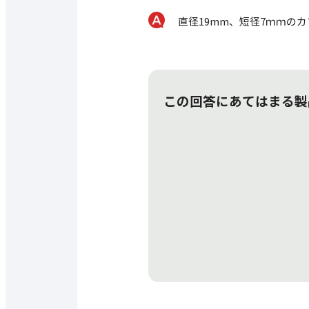
直径19mm、短径7ｍｍの
この回答にあてはまる製